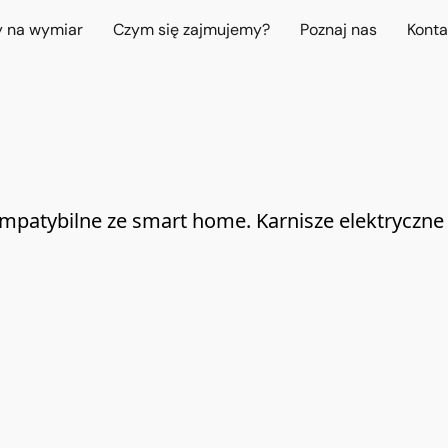
y na wymiar
Czym się zajmujemy?
Poznaj nas
Konta
mpatybilne ze smart home. Karnisze elektryczne